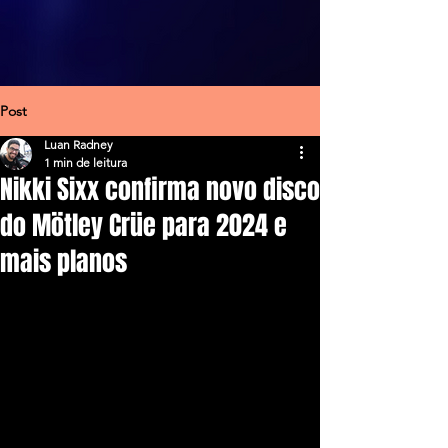
Post
Luan Radney
1 min de leitura
Nikki Sixx confirma novo disco
do Mötley Crüe para 2024 e
mais planos