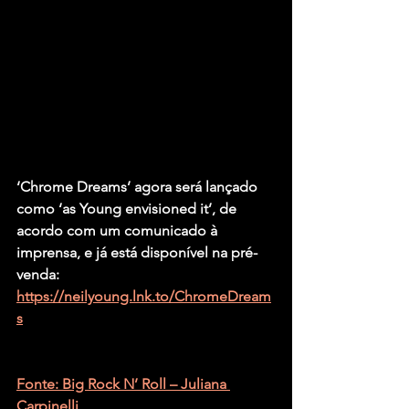
‘Chrome Dreams’ agora será lançado 
como ‘as Young envisioned it’, de 
acordo com um comunicado à 
imprensa, e já está disponível na pré-
venda: 
https://neilyoung.lnk.to/ChromeDream
s
Fonte: Big Rock N’ Roll – Juliana 
Carpinelli