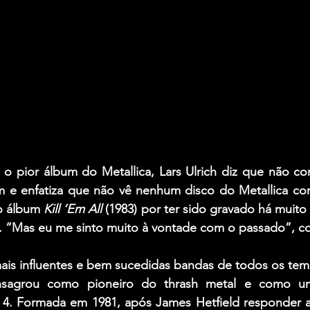
o pior álbum do Metallica, Lars Ulrich diz que não co
 e enfatiza que não vê nenhum disco do Metallica co
o álbum 
Kill ‘Em All
 (1983) por ter sido gravado há muit
il. “Mas eu me sinto muito à vontade com o passado”, c
mais influentes e bem sucedidas bandas de todos os te
nsagrou como pioneiro do thrash metal e como u
g 4. Formada em 1981, após 
James Hetfield
 responder a