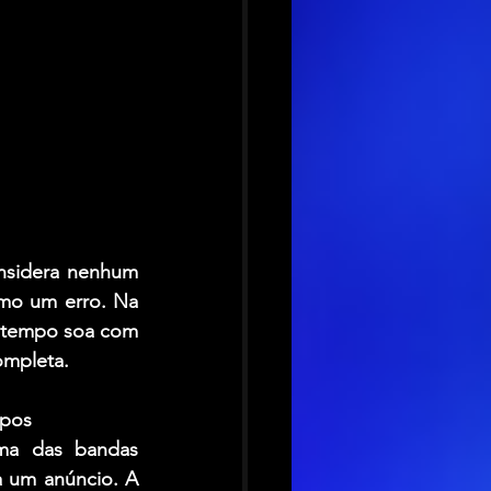
nsidera nenhum 
mo um erro. Na 
o tempo soa com 
ompleta.
mpos
ma das bandas 
 um anúncio. A 