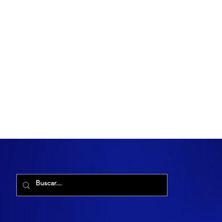
R. Maria Cacilda, 255 - Robalo, Aracaju - SE, 49006-029