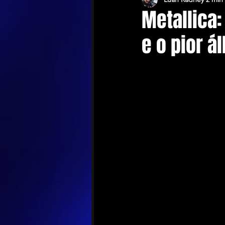
Metallica:
e o pior á