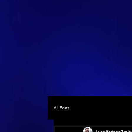
All Posts
Luan Radney
2 min 