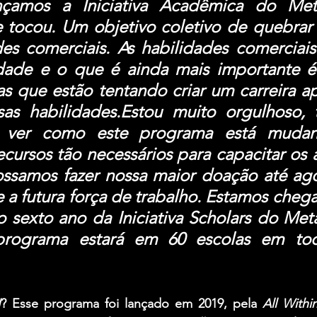
çamos a Iniciativa Acadêmica do Metall
 tocou. Um objetivo coletivo de quebrar 
es comerciais. As habilidades comerciais 
dade e o que é ainda mais importante é 
s que estão tentando criar um carreira a
as habilidades.Estou muito orgulhoso, 
 ver como este programa está mudand
cursos tão necessários para capacitar os a
ssamos fazer nossa maior doação até agor
e a futura força de trabalho. Estamos cheg
 sexto ano da Iniciativa Scholars do Metal
programa estará em 60 escolas em tod
I
? Esse programa foi lançado em 2019, pela 
All With