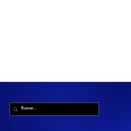
R. Maria Cacilda, 255 - Robalo, Aracaju - SE, 49006-029