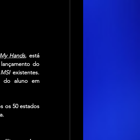
n My Hands
, está 
lançamento do 
 
MSI 
existentes. 
a do aluno em 
s os 50 estados 
a. 