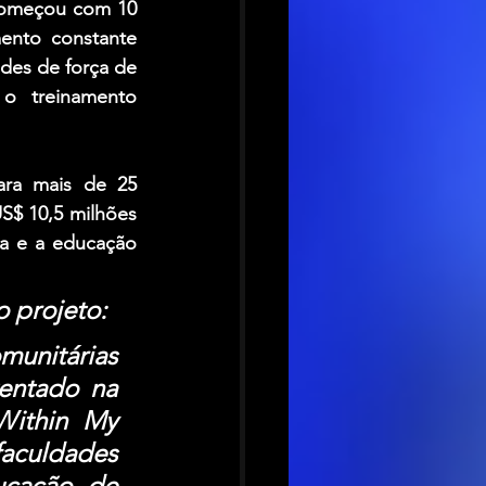
começou com 10 
ento constante 
des de força de 
 o treinamento 
ara mais de 25 
S$ 10,5 milhões
a e a educação 
 projeto:
munitárias 
entado na 
ithin My 
culdades 
ucação de 