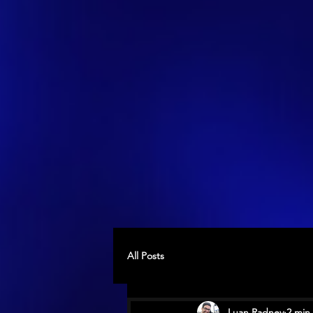
All Posts
Luan Radney
2 min 