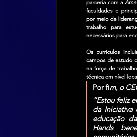
parceria com a 
Amer
faculdades e princ
por meio de liderança
trabalho para estu
necessários para enc
Os currículos inclu
campos de estudo o
na força de trabalh
técnica em nível loca
Por fi
m, o CE
“Estou feliz 
da Iniciativa
educação da
Hands benef
comunitárias