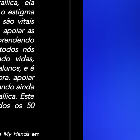
ica, ela 
o estigma 
são vitais 
apoiar as 
prendendo 
todos nós 
o vidas, 
lunos, e é 
a. apoiar 
ando ainda 
lica. Este 
os os 50 
in My Hands
 em 