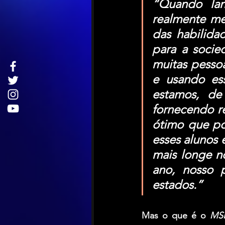
“Quando lan
realmente me
das habilidad
para a socie
muitas pessoa
e usando ess
estamos, de
fornecendo re
ótimo que po
esses alunos 
mais longe no
ano, nosso 
estados.”
Mas o que é o 
MS