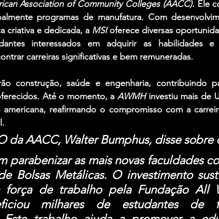
ican Association of Community Colleges (AACC)
. Ele 
ipalmente programas de manufatura. Com desenvolvim
 criativa e dedicada, a 
MSI 
oferece diversas oportunida
dantes interessados ​​em adquirir as habilidades e
ontrar carreiras significativas e bem remuneradas.
irão construção, saúde e engenharia, contribuindo p
ferecidos. Até o momento, a 
AWMH 
investiu mais de 
U
o americana, reafirmando o compromisso com a carreir
l.
O da AACC, Walter Bumphus, disse sobre o
em parabenizar as mais novas faculdades co
 de Bolsas Metálicas. O investimento sust
 força de trabalho pela Fundação All W
iciou milhares de estudantes de fa
. Este trabalho ajuda a promover a ed