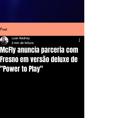
Post
Luan Radney
2 min de leitura
McFly anuncia parceria com
Fresno em versão deluxe de
"Power to Play"