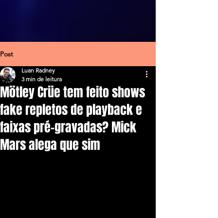
Post
Luan Radney
3 min de leitura
Mötley Crüe tem feito shows
fake repletos de playback e
faixas pré-gravadas? Mick
Mars alega que sim