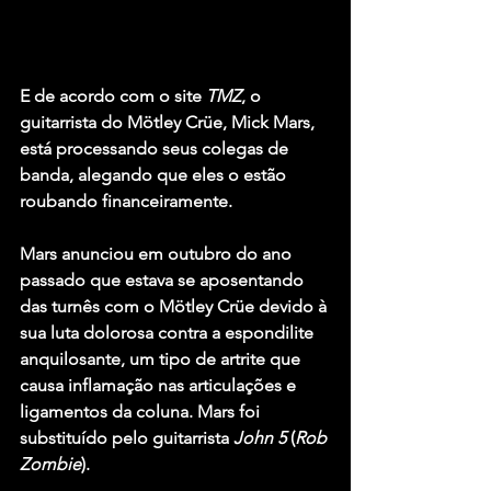
E de acordo com o site 
TMZ
, o 
guitarrista 
do Mötley Crüe, Mick Mars,
está processando seus colegas de 
banda, alegando que eles o estão 
roubando financeiramente.
Mars
 anunciou em outubro do ano 
passado que estava se aposentando 
das turnês com 
o Mötley Crüe
 devido à 
sua luta dolorosa contra a espondilite 
anquilosante, um tipo de artrite que 
causa inflamação nas articulações e 
ligamentos da coluna. 
Mars
 foi 
substituído pelo guitarrista 
John 5
 (
Rob 
Zombie
).