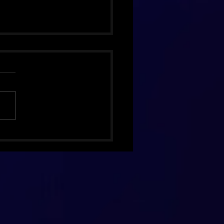
hing Pumpkins celebra 30
 de Mellon Collie com
ão de luxo inédita