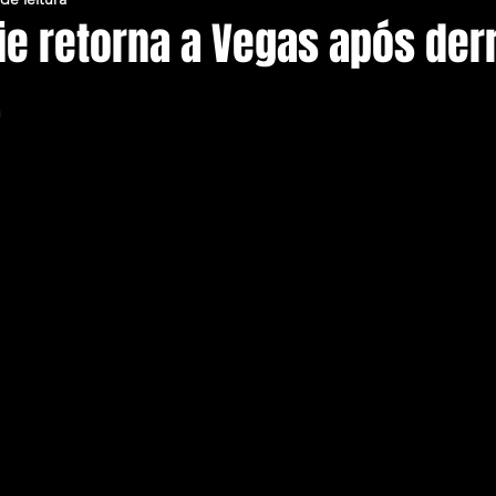
üe retorna a Vegas após de
!