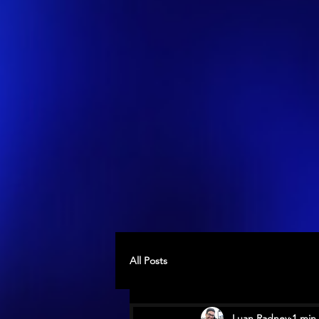
All Posts
Luan Radney
1 min 