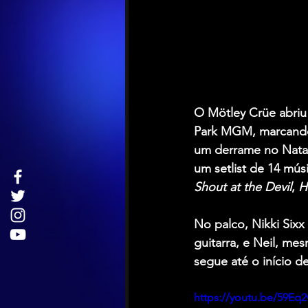
O Mötley Crüe abriu 
Park MGM, marcando 
um derrame no Natal
um setlist de 14 mús
Shout at the Devil
, 
H
No palco, Nikki Sixx
guitarra, e Neil, m
segue até o início d
https://youtu.be/59E