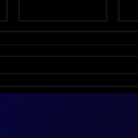
Biff Byford vence o câncer e
Smas
volta com o Saxon
anos
ediç