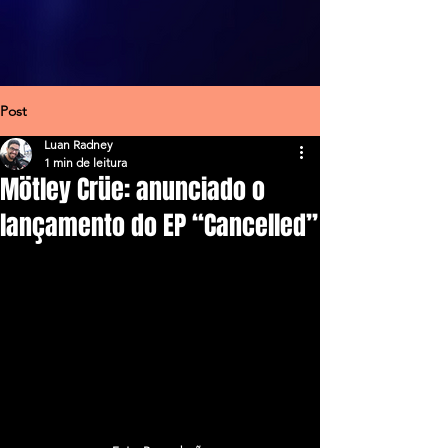
Post
Luan Radney
1 min de leitura
Mötley Crüe: anunciado o
lançamento do EP “Cancelled”