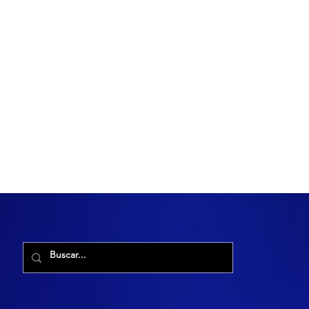
R. Maria Cacilda, 255 - Robalo, Aracaju - SE, 49006-029