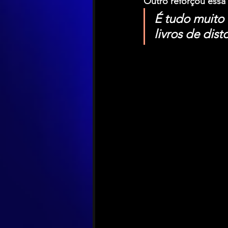
Outro reforçou essa 
É tudo muito 
livros de disto