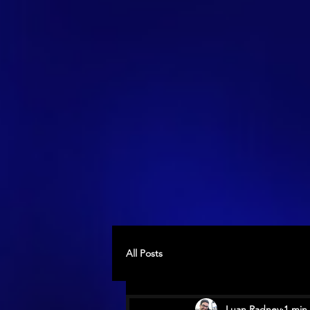
All Posts
Luan Radney
1 min 