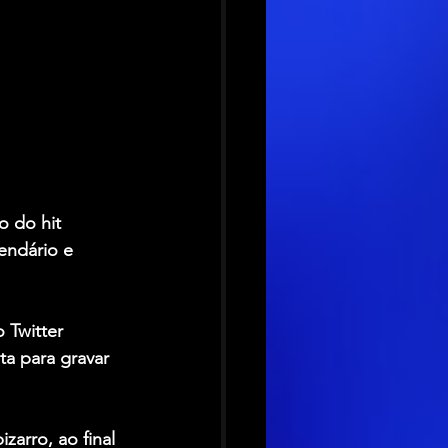
 do hit 
lendário e 
 Twitter 
a para gravar 
zarro, ao final 