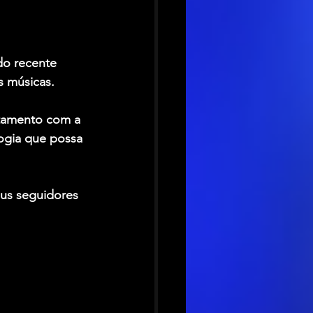
do recente 
s músicas.
tamento com a 
logia que possa 
eus seguidores 