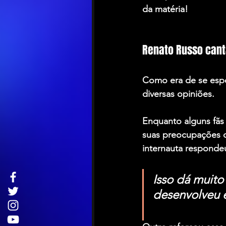
da matéria!
Renato Russo cant
Como era de se esper
diversas opiniões.
Enquanto alguns fãs
suas preocupações co
internauta responde
Isso dá muito
desenvolveu 