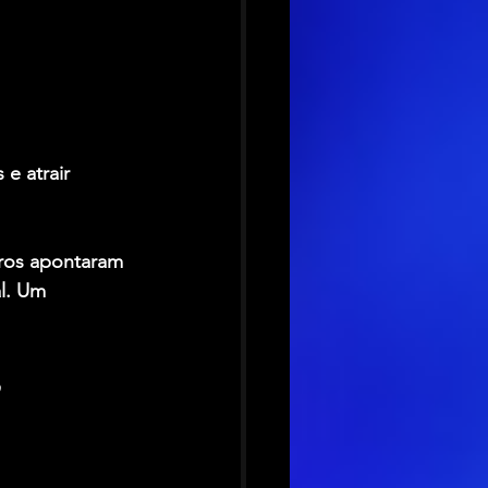
e atrair 
ros apontaram 
l. Um 
 