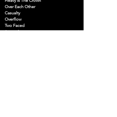
Heavy Is The Crown
Over Each Other
Casualty
Overflow
Two Faced
Stained
IGYEIH
Good Things Go
Fonte: Wikimetal
Ver tudo
Posts recentes