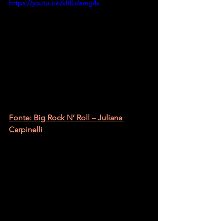
https://youtu.be/kltlLdamg4s
Fonte: Big Rock N’ Roll – Juliana 
Carpinelli