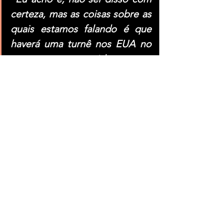
certeza, mas as coisas sobre as 
quais estamos falando é que 
haverá uma turnê nos EUA no 
ano que vem, seguida por uma 
turnê na Europa. Temos alguns 
shows no México em 
novembro. Temos uma semana 
e meia na Austrália em 
dezembro. Não me 
surpreenderia se voltássemos 
para a Europa para os festivais 
posteriores no ano que vem. Se 
der certo, voltamos e fazemos 
de novo. Se não, voltamos para 