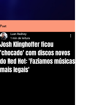
Post
Luan Radney
1 min de leitura
Josh Klinghoffer ficou
'chocado' com discos novos
do Red Hot: 'Fazíamos músicas
mais legais'