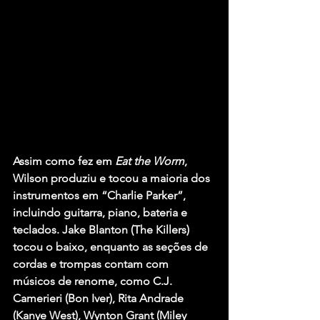
Assim como fez em 
Eat the Worm
, 
Wilson produziu e tocou a maioria dos 
instrumentos em “Charlie Parker”, 
incluindo guitarra, piano, bateria e 
teclados. 
Jake Blanton
 (
The Killers
) 
tocou o baixo, enquanto as seções de 
cordas e trompas contam com 
músicos de renome, como 
C.J. 
Camerieri
 (
Bon Iver
), 
Rita Andrade 
(Kanye West
), 
Wynton Grant
 (
Miley 