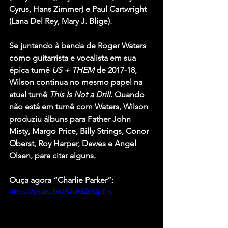
Cyrus
, 
Hans Zimmer
) e 
Paul Cartwright
(
Lana Del Rey
, 
Mary J. Blige
).
Se juntando à banda de 
Roger Waters
como guitarrista e vocalista em sua 
épica turnê 
US + THEM
 de 2017-18, 
Wilson continua no mesmo papel na 
atual turnê 
This Is Not a Drill
. Quando 
não está em turnê com Waters, Wilson 
produziu álbuns para 
Father John 
Misty, Margo Price, Billy Strings, Conor 
Oberst, Roy Harper, Dawes e Angel 
Olsen
, para citar alguns.
Ouça agora “Charlie Parker”:
https://youtu.be/AzGGZnQpF-s