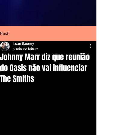
Post
Luan Radney
2 min de leitura
Johnny Marr diz que reunião
do Oasis não vai influenciar
The Smiths