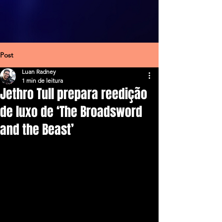
Post
Luan Radney
1 min de leitura
Jethro Tull prepara reedição
de luxo de ‘The Broadsword
and the Beast’