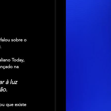
 falou sobre o 
.
liano 
Today
, 
ançado na 
 à luz 
ão.
ou que existe 