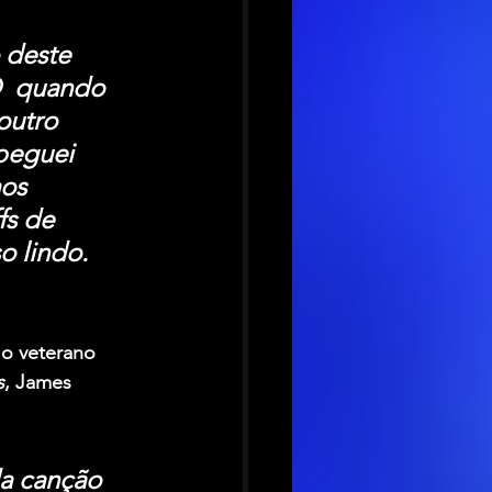
 deste 
  quando 
outro 
peguei 
os 
fs de 
o lindo.
o veterano 
s
, James 
da canção 