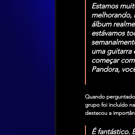
Estamos muit
melhorando, 
álbum realme
estávamos to
semanalmente
uma guitarra e
começar com i
Pandora, você
Quando perguntado s
grupo foi incluído na
destacou a importân
É fantástico.