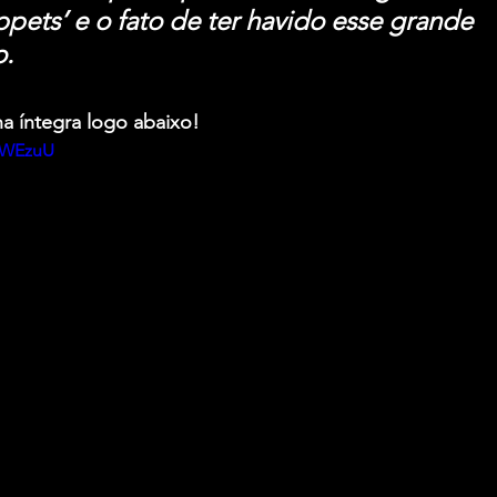
ppets’ e o fato de ter havido esse grande 
o.
na íntegra logo abaixo!
x6WEzuU