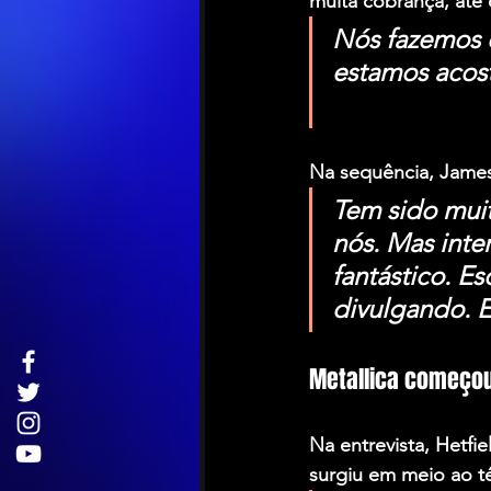
muita cobrança, até 
Nós fazemos 
estamos acos
Na sequência, James
Tem sido muit
nós. Mas int
fantástico. 
divulgando. E
Metallica começo
Na entrevista, Hetf
surgiu em meio ao t