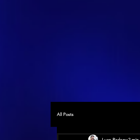
All Posts
Luan Radney
2 min 