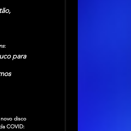
ão, 
ns
:
uco para 
 
mos 
 novo disco 
 da COVID: