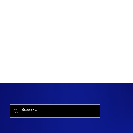
R. Maria Cacilda, 255 - Robalo, Aracaju - SE, 49006-029