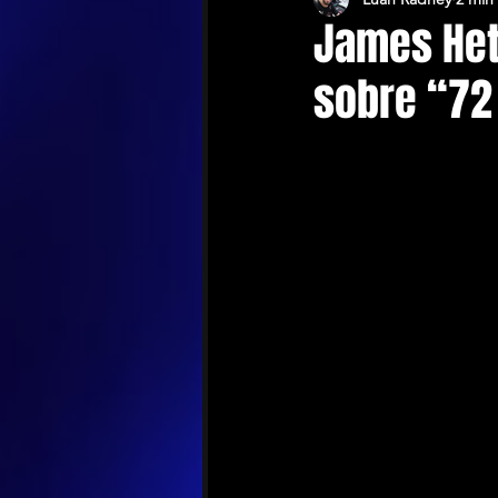
James Hetf
sobre “72