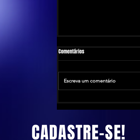
Comentários
Escreva um comentário
The Calling anuncia turnê no
Brasil antes de novo álbum em
2026
CADASTRE-SE!