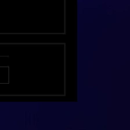
hing Pumpkins celebra 30
 de Mellon Collie com
ão de luxo inédita