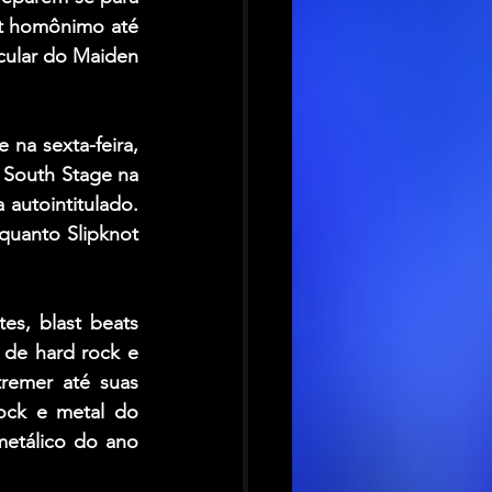
t homônimo até 
cular do Maiden 
a sexta-feira, 
South Stage na 
autointitulado. 
uanto Slipknot 
es, blast beats 
 de hard rock e 
remer até suas 
ock e metal do 
etálico do ano 