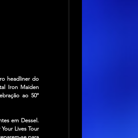
o headliner do 
al Iron Maiden 
bração ao 50º 
tes em Dessel. 
Your Lives Tour 
eparem-se para 