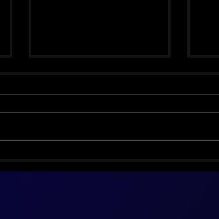
Biff Byford vence o câncer e
Smas
volta com o Saxon
anos
ediç