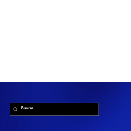
R. Maria Cacilda, 255 - Robalo, Aracaju - SE, 49006-029