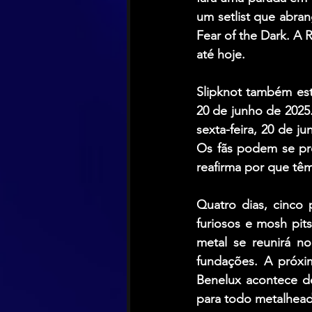
um setlist que abra
Fear of the Dark. A 
até hoje.
Slipknot também est
20 de junho de 2025
sexta-feira, 20 de j
Os fãs podem se pre
reafirma por que tê
Quatro dias, cinco 
furiosos e mosh pits
metal se reunirá n
fundações. A próxim
Benelux acontece d
para todo metalhea