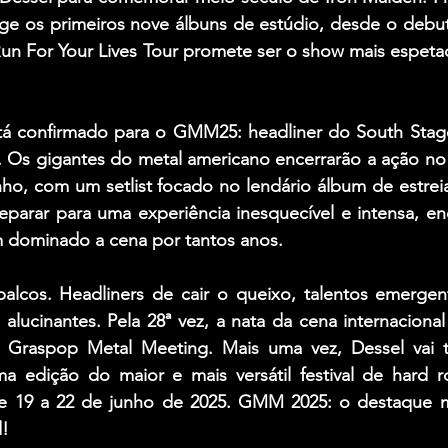
nge os primeiros nove álbuns de estúdio, desde o debu
Run For Your Lives Tour promete ser o show mais espeta
á confirmado para o GMM25: headliner do South Stage n
. Os gigantes do metal americano encerrarão a ação no 
unho, com um setlist focado no lendário álbum de estreia 
parar para uma experiência inesquecível e intensa, enq
m dominado a cena por tantos anos.
palcos. Headliners de cair o queixo, talentos emergent
 alucinantes. Pela 28ª vez, a nata da cena internacional
o Graspop Metal Meeting. Mais uma vez, Dessel vai t
a edição do maior e mais versátil festival de hard r
e 19 a 22 de junho de 2025. GMM 2025: o destaque m
d!