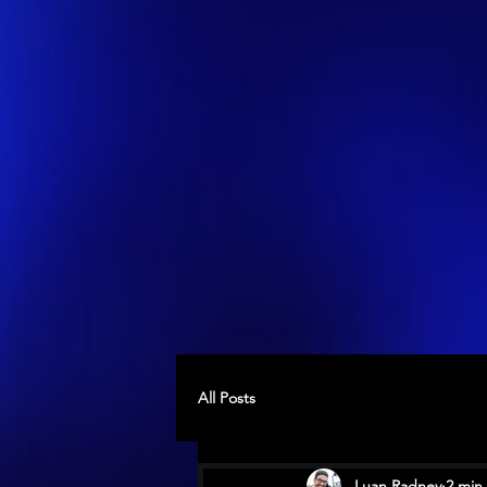
All Posts
Luan Radney
2 min 