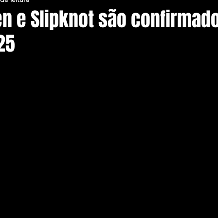
en e Slipknot são confirmad
25