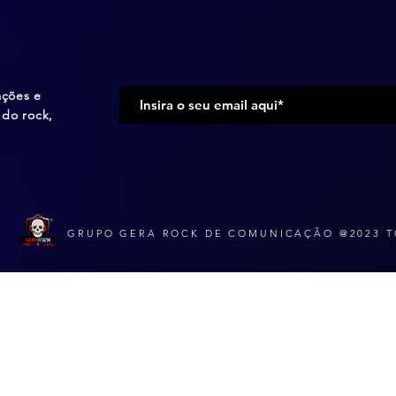
ações e
do rock,
GRUPO GERA ROCK DE COMUNICAÇÃO @2023 T