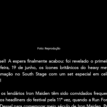
Foto: Reprodução
el! A espera finalmente acabou: foi revelado o primeir
ira, 19 de junho, os ícones britânicos do heavy met
amação no South Stage com um set especial em cele
!
os lendários Iron Maiden têm sido convidados frequen
os headliners do festival pela 11ª vez, quando a Run For 
Dessel para comemorar meio século de Iron Maiden. Pr