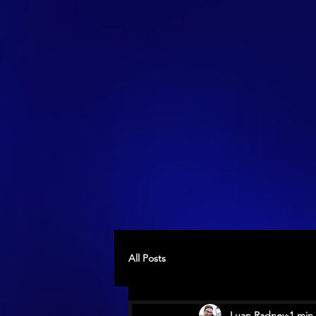
All Posts
Luan Radney
1 min 