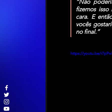
“Não poderí
fizemos isso
cara. E entã
vocês gostar
no final.”
https://youtu.be/r7p