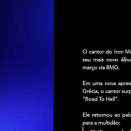
O cantor do 
Iron M
seu mais novo álbu
março via 
BMG
.
Em uma nova aprese
“Road To Hell”
.
Ele retornou ao pa
para a multidão: