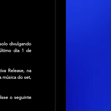
olo divulgando 
ltimo dia 1 de 
iva 
Release
, na 
Grécia, o cantor surpreendeu o público após tocar ó que deveria ser a última música do set, 
disse o seguinte 