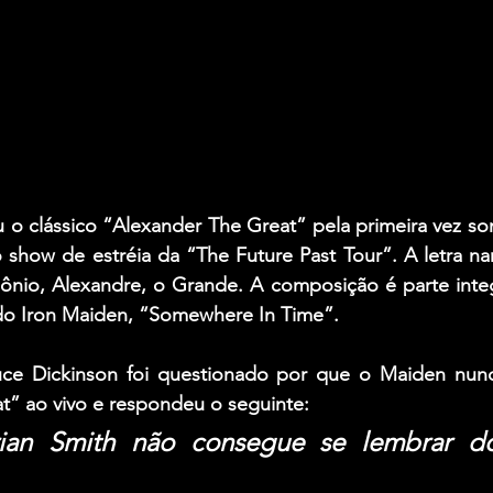
 o clássico 
“Alexander The Great”
 pela primeira vez so
 show de estréia da 
“The Future Past Tour”
. A letra na
ônio, 
Alexandre, o Grande
. A composição é parte inte
do 
Iron Maiden, “Somewhere In Time”
.
uce Dickinson
 foi questionado por que o Maiden nunc
t” ao vivo e respondeu o seguinte:
ian Smith não consegue se lembrar do