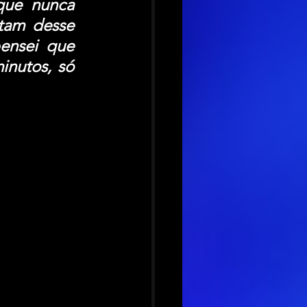
ue nunca 
tam desse 
ensei que 
nutos, só 