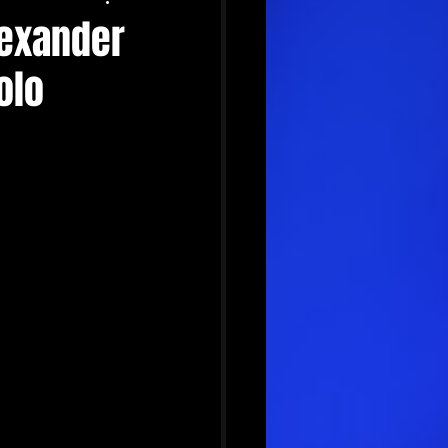
lexander
olo