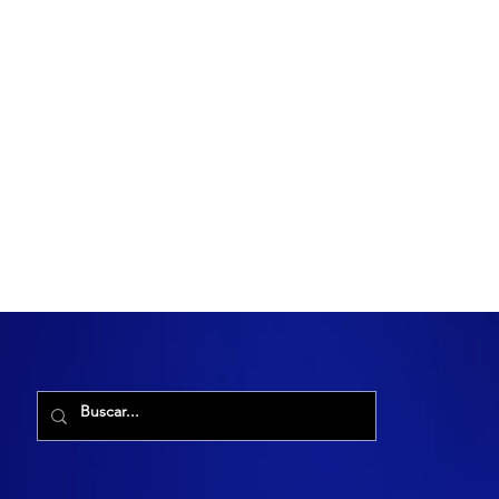
R. Maria Cacilda, 255 - Robalo, Aracaju - SE, 49006-029