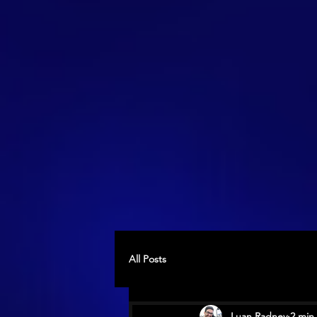
All Posts
Luan Radney
2 min 