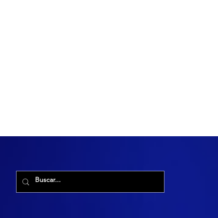
R. Maria Cacilda, 255 - Robalo, Aracaju - SE, 49006-029