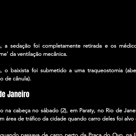
, a sedação foi completamente retirada e os médico
e' da ventilação mecânica.
o baixista foi submetido a uma traqueostomia (abert
o de cânula).
de Janeiro
o na cabeça no sábado (2), em Paraty, no Rio de Janei
área de tráfico da cidade quando carro deles foi alvo d
quando passava de carro perto da Praça do Ovo, na Il