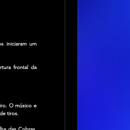
s iniciaram um 
ura frontal da 
ro. O músico e 
e tiros.
ha das Cobras. 