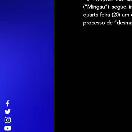
(“Mingau”) segue i
quarta-feira (20) u
processo de “desmam