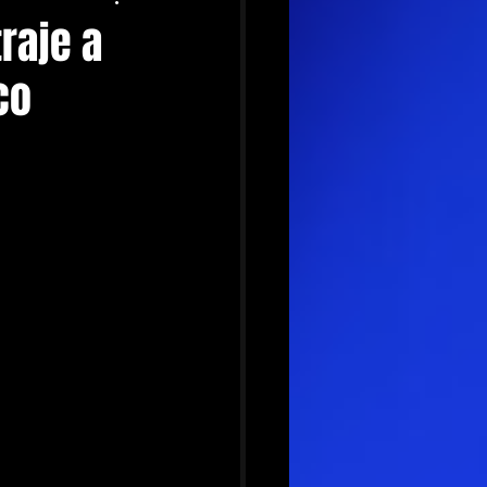
raje a
co