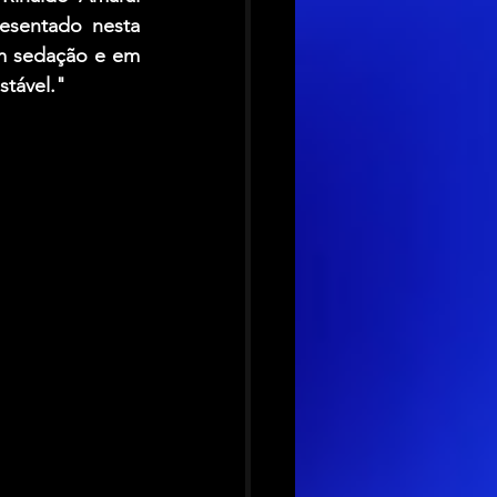
esentado nesta 
m sedação e em 
tável."