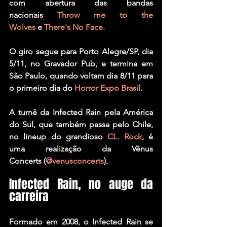
com abertura das bandas 
nacionais 
Throw me to the 
Wolves
 e 
There's No Face
.
O giro segue para Porto Alegre/SP, dia 
5/11, no Gravador Pub, e termina em 
São Paulo, quando voltam dia 8/11 para 
o primeiro dia do 
Horror Expo Brasil
.
A turnê da Infected Rain pela América 
do Sul, que também passa pelo Chile, 
no lineup do grandioso 
CL. Rock
, é 
uma realização da 
Vênus 
Concerts
 (
@venusconcerts
).
Infected Rain, no auge da 
carreira
Formado em 2008, o Infected Rain se 