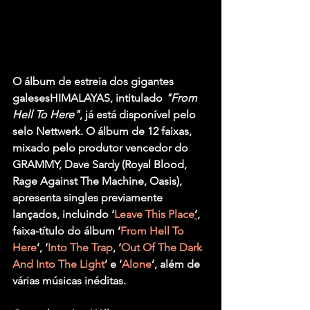
O álbum de estreia dos gigantes 
galeses
HIMALAYAS
, intitulado 
"From 
Hell To Here"
, já está disponível pelo 
selo Nettwerk. O álbum de 12 faixas, 
mixado pelo produtor vencedor do 
GRAMMY, Dave Sardy (Royal Blood, 
Rage Against The Machine, Oasis), 
apresenta singles previamente 
lançados, incluindo ‘
Leave This Place
’
, 
faixa-título do álbum ‘
From Hell To 
Here
’, ‘
Into The Trap
, ‘
Out Of The Dark 
And Into The Light
’ e ‘
Alone
’, além de 
várias músicas inéditas.