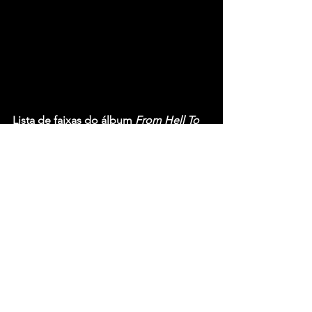
Lista de faixas do álbum 
From Hell To 
Here
:
1.    From Hell To Here
2.    Darkest Before The Dawn
3.    Somebody Else
4.    Into The Trap
5.    Mistakes
6.    The Mirror
7.    Alone
8.    Leave This Place
9.    Out Of The Dark And Into The Light