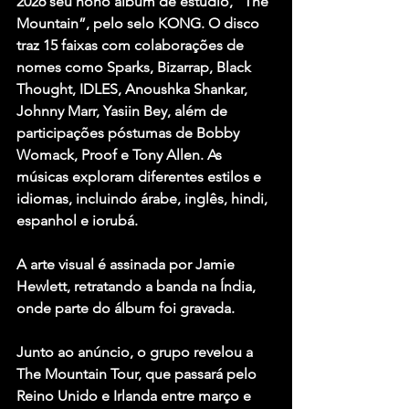
2026
 seu nono álbum de estúdio, 
“The 
Mountain”
, pelo selo 
KONG
. O disco 
traz 
15 faixas
 com colaborações de 
nomes como 
Sparks, Bizarrap, Black 
Thought, IDLES, Anoushka Shankar, 
Johnny Marr, Yasiin Bey
, além de 
participações póstumas de 
Bobby 
Womack, Proof e Tony Allen
. As 
músicas exploram diferentes estilos e 
idiomas, incluindo 
árabe, inglês, hindi, 
espanhol e iorubá
.
A arte visual é assinada por 
Jamie 
Hewlett
, retratando a banda na Índia, 
onde parte do álbum foi gravada.
Junto ao anúncio, o grupo revelou a 
The Mountain Tour
, que passará pelo 
Reino Unido e Irlanda entre março e 