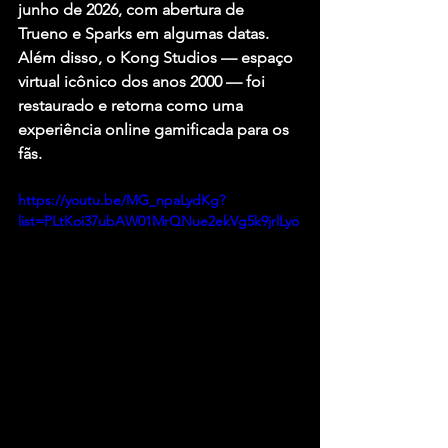
junho de 2026, com abertura de 
Trueno
 e 
Sparks
 em algumas datas.
Além disso, o 
Kong Studios
 — espaço 
virtual icônico dos anos 2000 — foi 
restaurado e retorna como uma 
experiência online gamificada para os 
fãs.
https://youtu.be/MG_npaLydKg?
list=PLtKoi37ubAW01MrQNue2ekVg5k9jrlLyo