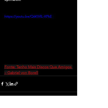
https://youtu.be/Q6KWlL-XPkE
Fonte: Tenho Mais Discos Que Amigos 
– Gabriel von Borell