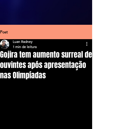
Post
Luan Radney
1 min de leitura
Gojira tem aumento surreal de
ouvintes após apresentação
nas Olimpíadas