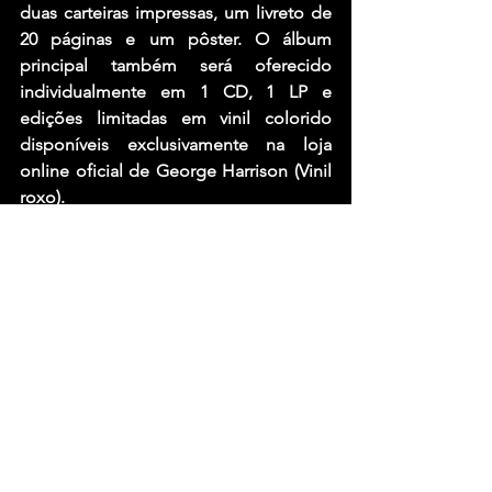
duas carteiras impressas, um livreto de 
20 páginas e um pôster. O álbum 
principal também será oferecido 
individualmente em 1 CD, 1 LP e 
edições limitadas em vinil colorido 
disponíveis exclusivamente na loja 
online oficial de George Harrison (Vinil 
roxo).
Sobre o lançamento, Olivia Harrison 
compartilha: 
“Espero que você revisite 
Living in the Material World ou o 
descubra pela primeira vez e, ao ouvir, 
compartilhe o desejo de George para 
si mesmo e para a humanidade… Dê-
me amor, dê-me paz na Terra.”
Assista ao videoclipe feito em 
colaboração com a Ram Dass 