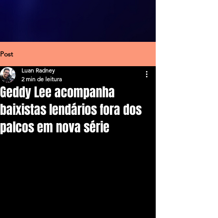
Post
Luan Radney
2 min de leitura
Geddy Lee acompanha
baixistas lendários fora dos
palcos em nova série