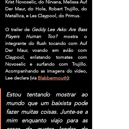
Krist Novoselic
, do 
Nirvana
, 
Melissa Auf 
Der Maur
, do 
Hole
, 
Robert Trujillo
, do 
Metallica
, e 
Les Claypool
, do 
Primus
.
O trailer de 
Geddy Lee Asks: Are Bass 
Players Human Too?
 mostra o 
integrante do Rush tocando com Auf 
Der Maur, voando em avião com 
Claypool, enlatando tomates com 
Novoselic e surfando com Trujillo. 
Acompanhando as imagens do vídeo, 
Lee declara (via 
Blabbermouth
):
Estou tentando mostrar ao 
mundo que um baixista pode 
fazer muitas coisas. Junte-se a 
mim enquanto viajo para as 
casas de quatro lendas do 