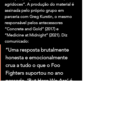
agridoces”. A produção do material é 
assinada pelo próprio grupo em 
parceria com Greg Kurstin, o mesmo 
responsável pelos antecessores 
“Concrete and Gold” (2017) e 
“Medicine at Midnight” (2021). Diz 
comunicado:
“Uma resposta brutalmente 
honesta e emocionalmente 
crua a tudo o que o Foo 
Fighters suportou no ano 
passado, ‘But Here We Are’ é 
uma prova dos poderes de 
cura da música, amizade e 
família.”