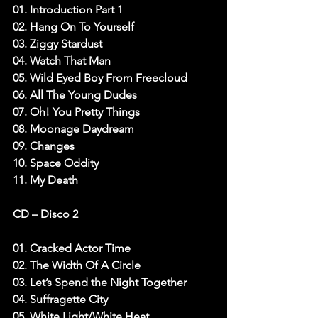
01. Introduction Part 1
02. Hang On To Yourself
03. Ziggy Stardust
04. Watch That Man
05. Wild Eyed Boy From Freecloud
06. All The Young Dudes
07. Oh! You Pretty Things
08. Moonage Daydream
09. Changes
10. Space Oddity
11. My Death
CD – Disco 2
01. Cracked Actor Time
02. The Width Of A Circle
03. Let’s Spend the Night Together
04. Suffragette City
05. White Light/White Heat