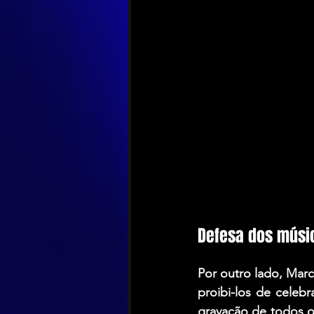
Defesa dos músi
Por outro lado, Marc
proibi-los de celeb
gravação de todos o