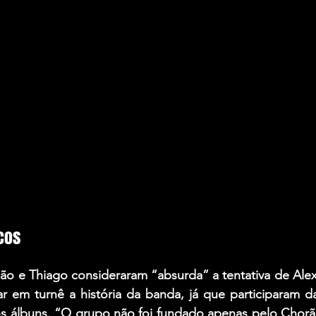
cos
ão e Thiago consideraram “absurda” a tentativa de Alex
rar em turnê a história da banda, já que participaram 
s álbuns. “O grupo não foi fundado apenas pelo Chorão.