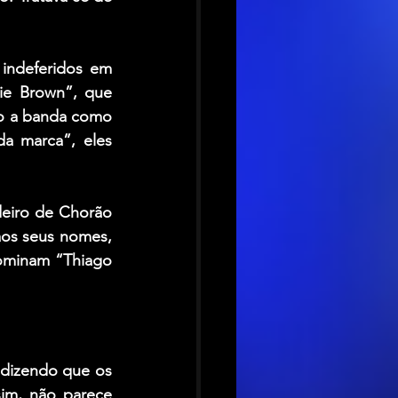
indeferidos em 
ie Brown”, que 
o a banda como 
a marca”, eles 
eiro de Chorão 
os seus nomes, 
ominam “Thiago 
dizendo que os 
im, não parece 