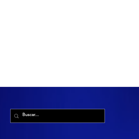
R. Maria Cacilda, 255 - Robalo, Aracaju - SE, 49006-029