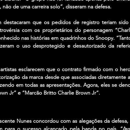
 não de uma carreira solo”, disseram na defesa.
destacaram que os pedidos de registro teriam sido 
trovérsia com os proprietários do personagem “Charl
nhecido nas histórias em quadrinhos do Snoopy. “Tant
zeram o uso desprotegido e desautorizado da referid
 artistas esclarecem que o contrato firmado com o herd
orização da marca desde que associadas diretamente a
azendo em todas as apresentações. Agora, eles se den
wn Jr” e “Marcão Britto Charlie Brown Jr”.
scente Nunes concordou com as alegações da defesa, 
m para o sucesso alcançado pela banda no país. “Ass