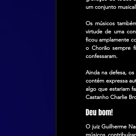
um conjunto musical,
Os músicos também 
virtude de uma con
ficou amplamente co
o Chorão sempre fi
confessaram.
Ainda na defesa, os
contém expressa aut
algo que estariam f
Castanho Charlie Bro
Deu bom!
O juiz Guilherme Na
músicos contribuíra