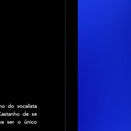
o do vocalista 
astanho de se 
a ser o único 