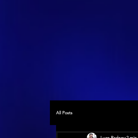
All Posts
Luan Radney
2 min 