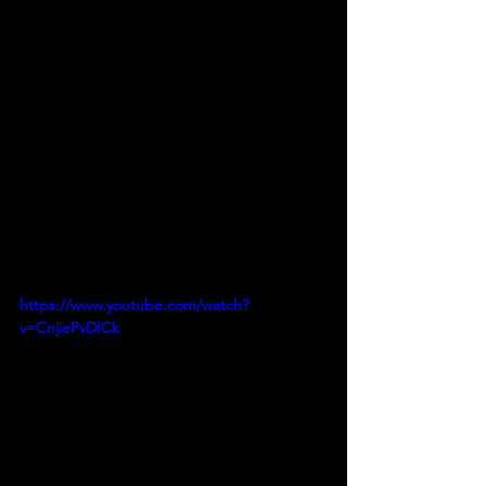
https://www.youtube.com/watch?
v=CnjiePvDICk