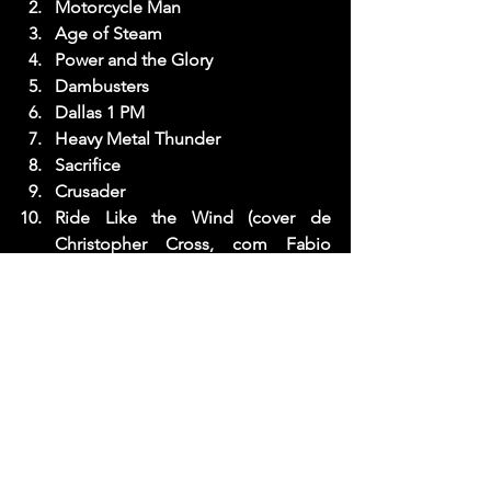
Motorcycle Man
Age of Steam
Power and the Glory
Dambusters
Dallas 1 PM
Heavy Metal Thunder
Sacrifice
Crusader
Ride Like the Wind (cover de 
Christopher Cross, com Fabio 
Lione)
Dogs of War / Solid Ball of Rock
And the Band Played On
Never Surrender
Wheels of Steel
Bis 1:
The Pilgrimage
747 (Strangers in the Night)
Bis 2: