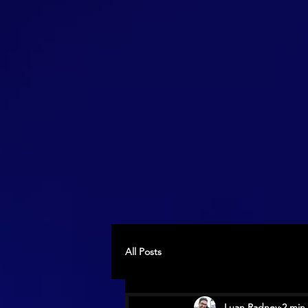
All Posts
Luan Radney
2 min 