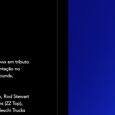
ows em tributo 
entação no 
ounds, 
, Rod Stewart 
s (ZZ Top), 
eschi Trucks 