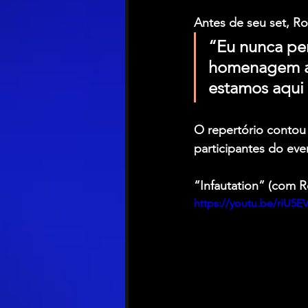
Antes de seu set, Ro
“Eu nunca pe
homenagem ao
estamos aqui 
O repertório contou 
participantes do eve
“Infautation” (com R
https://youtu.be/riU5