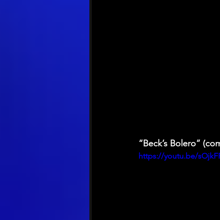
“Beck’s Bolero” (co
https://youtu.be/sOjkF