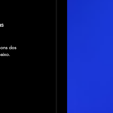
s 
sons dos 
aixo.