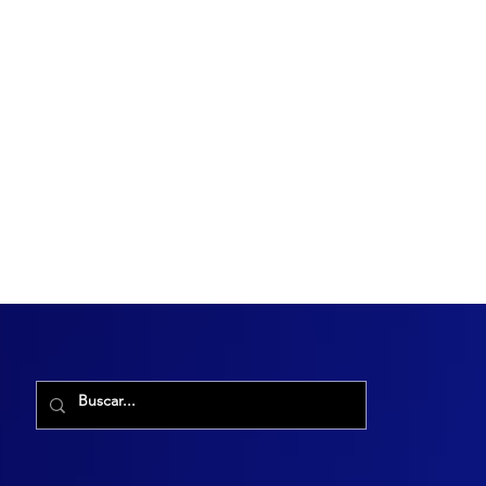
R. Maria Cacilda, 255 - Robalo, Aracaju - SE, 49006-029