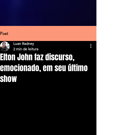
Post
Luan Radney
2 min de leitura
Elton John faz discurso,
emocionado, em seu último
show