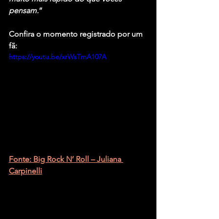
pensam.
”
Confira o momento registrado por um 
fã:
https://youtu.be/xrWsTmA107A
Fonte: Big Rock N’ Roll – Juliana 
Carpinelli