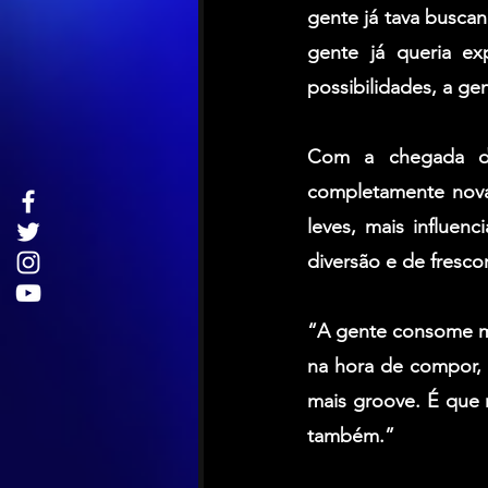
gente já tava buscan
gente já queria e
possibilidades, a ge
Com a chegada de
completamente nova.
leves, mais influen
diversão e de fresco
“A gente consome m
na hora de compor, 
mais groove. É que 
também.”