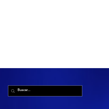
R. Maria Cacilda, 255 - Robalo, Aracaju - SE, 49006-029