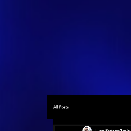
All Posts
Luan Radney
2 min 