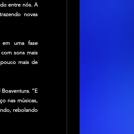
do entre nós. A 
razendo novas 
 em uma fase 
 com sons mais 
 pouco mais de 
 Boaventura
. “E 
o nas músicas, 
ndo, rebolando 