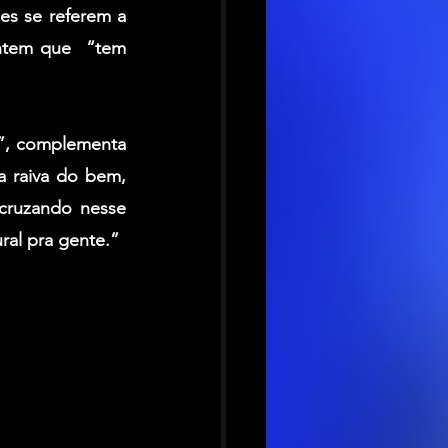
es se referem a 
ntem que  “tem 
s”, complementa 
 raiva do bem, 
cruzando nesse 
ral pra gente.”