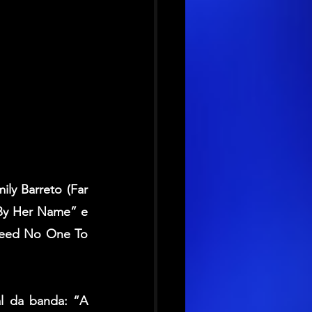
ily Barreto
 (
Far 
 By Her Name” e 
Need No One To 
 da banda: “A 