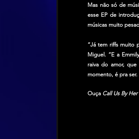
Mas não só de música
esse EP de introdu
músicas muito pesad
“Já tem riffs muito 
Miguel. “E a Emmily
raiva do amor, que 
momento, é pra ser.
Ouça 
Call Us By He