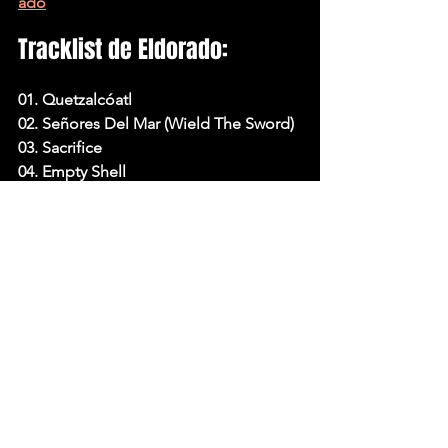
ado
Tracklist de Eldorado:
01. Quetzalcóatl
02. Señores Del Mar (Wield The Sword)
03. Sacrifice
04. Empty Shell
05. Tenochtitlán
06. Eldorado
07. Q’equ’m
08. Reign of Bones
09. Suddenly
10. Wings of Light
11. In Sorrow
Faça o PRE-SAVE do álbum 
“ELDORADO”:
https://onerpm.link/eldorado