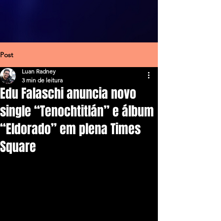
Post
Luan Radney
3 min de leitura
Edu Falaschi anuncia novo
single “Tenochtitlán” e álbum
“Eldorado” em plena Times
Square