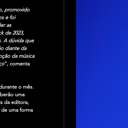
to, promovido 
 e foi 
er as 
k de 2023, 
. A dúvida que 
o diante da 
moção da música 
ço
”, comenta 
 durante o mês. 
ceberão uma 
s da editora, 
a de uma forma 