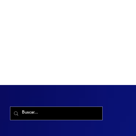
R. Maria Cacilda, 255 - Robalo, Aracaju - SE, 49006-029