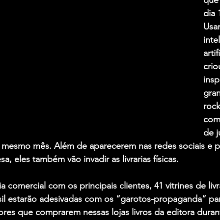
que
dia 
Usa
inte
artif
crio
insp
gran
roc
com
de j
o mesmo mês. Além de aparecerem nas redes sociais e p
, eles também vão invadir as livrarias físicas. 
 comercial com os principais clientes, 41 vitrines de livr
sil estarão adesivadas com os “garotos-propaganda” par
ores que comprarem nessas lojas livros da editora dura