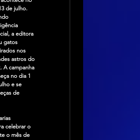
 acontece no 
13 de julho. 
ndo 
ligência 
icial, a editora 
u gatos 
irados nos 
des astros do 
k. A campanha 
eça no dia 1 
ulho e se 
eças de 
arias 
a celebrar o 
nte o mês de 