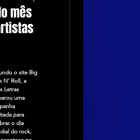
do mês
rtistas
ndo o site Big 
 N’ Roll, a 
s Letras 
parou uma 
panha 
itada para 
brar o dia 
ial do rock, 