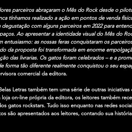
uidores parceiros abraçaram o Mês do Rock desde o pilo
a tínhamos realizado a ação em pontos de venda físicos
ma degustação com alguns parceiros em 2022 para entend
aços. Ao apresentar a identidade visual do Mês do Roc
 entusiasmo: as nossas feras conquistaram os parceiros
ado da proposta foi transformada em enorme empolgaçã
ação das livrarias. Os gatos foram celebrados – e a pro
de forma tão diferente realmente conquistou o seu espa
rvisora comercial da editora.
a Belas Letras também tem uma série de outras iniciativas
loja on-line própria da editora, os leitores também re
dos gatos rockstars. Tudo isso enquanto nas redes sociai
tos são apresentados aos leitores, contando sua históri