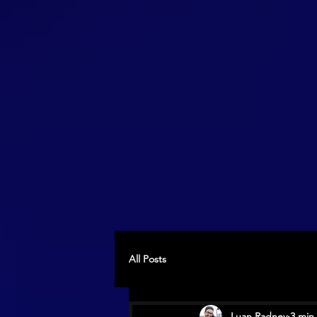
All Posts
Luan Radney
3 min 