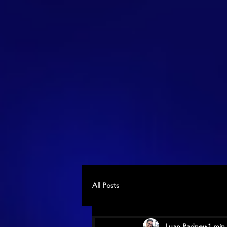
All Posts
Luan Radney
1 min 