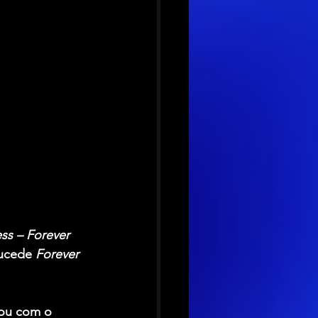
s – Forever 
sucede 
Forever 
sou com o 