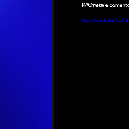
Wikimetal
 e comento
https://youtu.be/Lb11