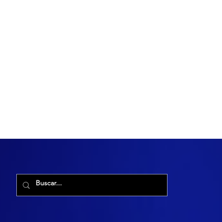
R. Maria Cacilda, 255 - Robalo, Aracaju - SE, 49006-029