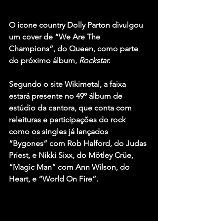
O ícone country 
Dolly Parton
 divulgou 
um cover de “We Are The 
Champions”, do 
Queen
, como parte 
do próximo álbum, 
Rockstar.
Segundo o site Wikimetal, a faixa 
estará presente no 49º álbum de 
estúdio da cantora, que conta com 
releituras e participações do rock 
como os singles já lançados 
“Bygones” com 
Rob Halford
, do
 Judas 
Priest
, e
 Nikki Sixx
, do
 Mötley Crüe
, 
“Magic Man” com 
Ann Wilson
, do 
Heart
, e “World On Fire”.