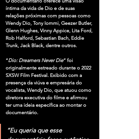
O documentário oferece uma visão 
íntima da vida de Dio e de suas 
relações próximas com pessoas como 
Wendy Dio
, 
Tony Iommi
, 
Geezer Butler
, 
Glenn Hughes
, 
Vinny Appice
, 
Lita Ford
, 
Rob Halford
, 
Sebastian Bach
, 
Eddie 
Trunk
, 
Jack Black
, dentre outros.
“
Dio: Dreamers Never Die
” foi 
originalmente estreado durante o 
2022 
SXSW Film Festival
. Exibido com a 
presença da viúva e empresária do 
vocalista, Wendy Dio, que atuou como 
diretora executiva do filme e afirmou 
ter uma ideia específica ao montar o 
documentário.
“Eu queria que esse 