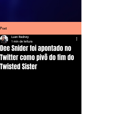
Post
Luan Radney
1 min de leitura
Dee Snider foi apontado no
Twitter como pivô do fim do
Twisted Sister