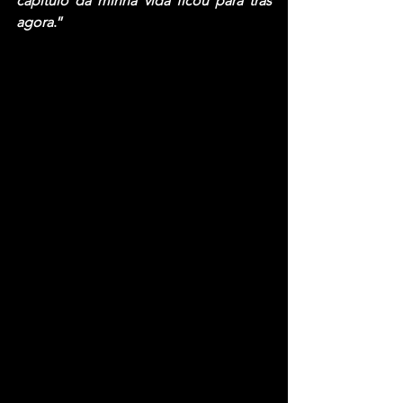
capítulo da minha vida ficou para trás 
agora
.”