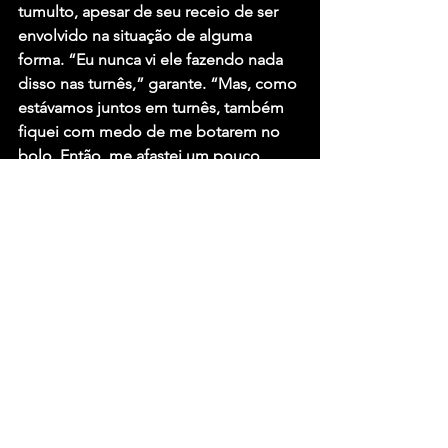
tumulto, apesar de seu receio de ser 
envolvido na situação de alguma 
forma. “Eu nunca vi ele fazendo nada 
disso nas turnês,” garante. “Mas, como 
estávamos juntos em turnês, também 
fiquei com medo de me botarem no 
bolo. Então, me afastei um pouco 
disso”.
Fonte: Wikimetal 