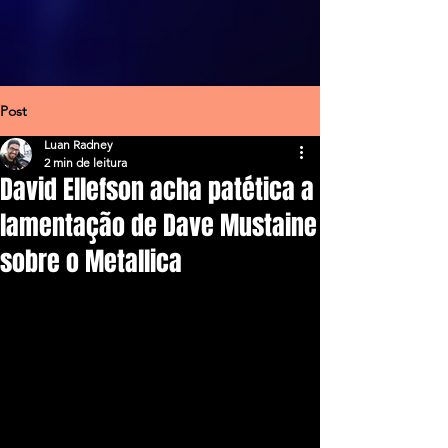
Post
Luan Radney
2 min de leitura
David Ellefson acha patética a
lamentação de Dave Mustaine
sobre o Metallica