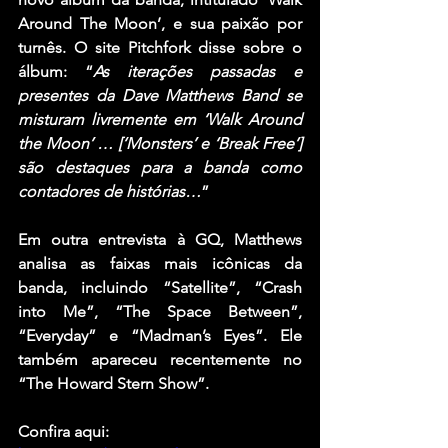
Around The Moon’, e sua paixão por 
turnês. O site Pitchfork disse sobre o 
álbum: “
As iterações passadas e 
presentes da Dave Matthews Band se 
misturam livremente em ‘Walk Around 
the Moon’ … [‘Monsters’ e ‘Break Free’] 
são destaques para a banda como 
contadores de histórias…
”
Em outra entrevista à GQ, Matthews 
analisa as faixas mais icônicas da 
banda, incluindo “Satellite”, “Crash 
into Me”, “The Space Between”, 
“Everyday” e “Madman’s Eyes”. Ele 
também apareceu recentemente no 
“The Howard Stern Show”.
Confira aqui: