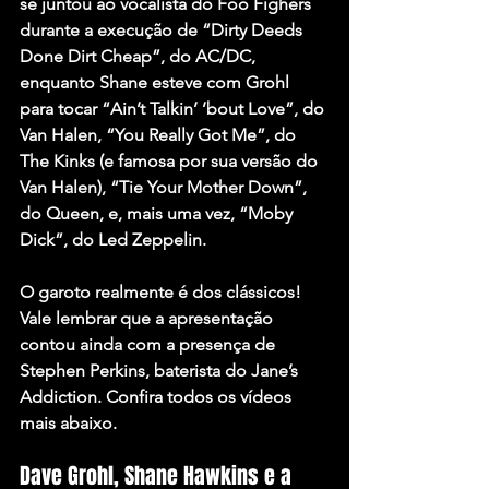
se juntou ao vocalista do 
Foo Fighers
durante a execução de 
“Dirty Deeds 
Done Dirt Cheap”
, do 
AC/DC
, 
enquanto Shane esteve com Grohl 
para tocar 
“Ain’t Talkin’ ’bout Love”
, do
Van Halen, “You Really Got Me”
, do 
The Kinks 
(e famosa por sua versão do 
Van Halen),
 “Tie Your Mother Down”
, 
do 
Queen
, e, mais uma vez, 
“Moby 
Dick”
, do 
Led Zeppelin
.
O garoto realmente é dos clássicos! 
Vale lembrar que a apresentação 
contou ainda com a presença de 
Stephen Perkins
, baterista do 
Jane’s 
Addiction
. Confira todos os vídeos 
mais abaixo.
Dave Grohl, Shane Hawkins e a 