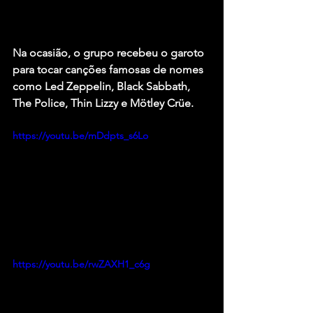
Na ocasião, o grupo recebeu o garoto 
para tocar canções famosas de nomes 
como 
Led Zeppelin
, 
Black Sabbath
, 
The Police, Thin Lizzy
 e 
Mötley Crüe
.
https://youtu.be/mDdpts_s6Lo
https://youtu.be/rwZAXH1_c6g