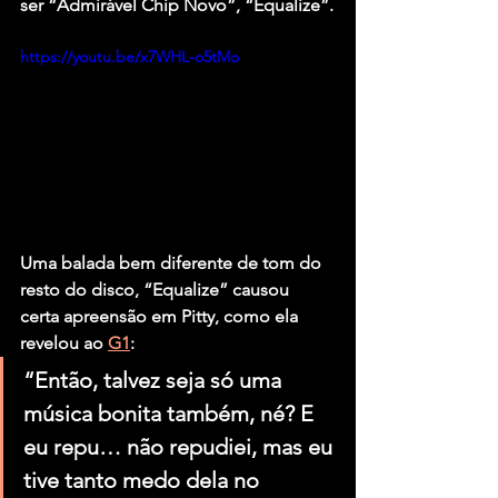
ser “Admirável Chip Novo”, “Equalize”.
https://youtu.be/x7WHL-o5tMo
Uma balada bem diferente de tom do 
resto do disco, “Equalize” causou 
certa apreensão em Pitty, como ela 
revelou ao 
G1
:
“Então, talvez seja só uma 
música bonita também, né? E 
eu repu… não repudiei, mas eu 
tive tanto medo dela no 