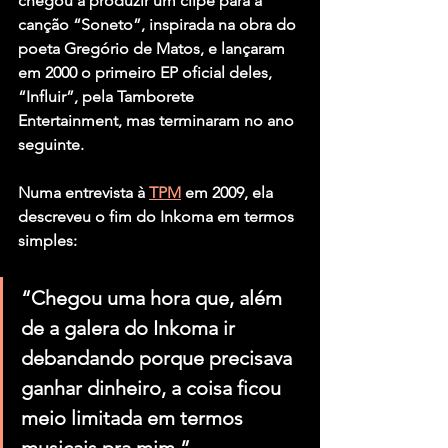
chegou a produzir um clipe para a 
canção “Soneto”, inspirada na obra do 
poeta Gregório de Matos, e lançaram 
em 2000 o primeiro EP oficial deles, 
“Influir”, pela Tamborete 
Entertainment, mas terminaram no ano 
seguinte.
Numa entrevista à 
TPM
 em 2009, ela 
descreveu o fim do Inkoma em termos 
simples:
“Chegou uma hora que, além 
de a galera do Inkoma ir 
debandando porque precisava 
ganhar dinheiro, a coisa ficou 
meio limitada em termos 
musicais pra mim.”