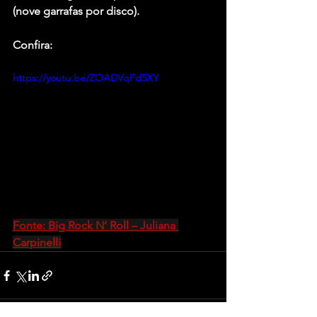
(nove garrafas por disco).
Confira:
https://youtu.be/ZOADVqFd5XY
Fonte: Big Rock N’ Roll – Juliana 
Carpinelli