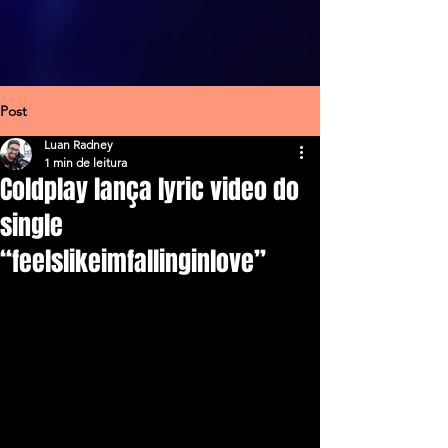
Post
Luan Radney
1 min de leitura
Coldplay lança lyric video do
single
“feelslikeimfallinginlove”