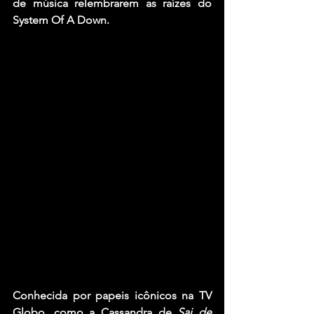
de música relembrarem as raízes do 
System Of A Down.
Conhecida por papeis icônicos na TV 
Globo, como a Cassandra de 
Sai de 