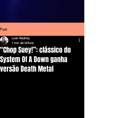
Post
Luan Radney
1 min de leitura
“Chop Suey!”: clássico do
System Of A Down ganha
versão Death Metal