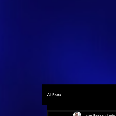
All Posts
Luan Radney
1 min 