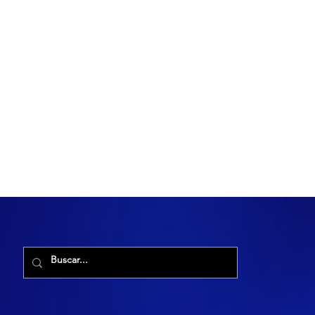
R. Maria Cacilda, 255 - Robalo, Aracaju - SE, 49006-029