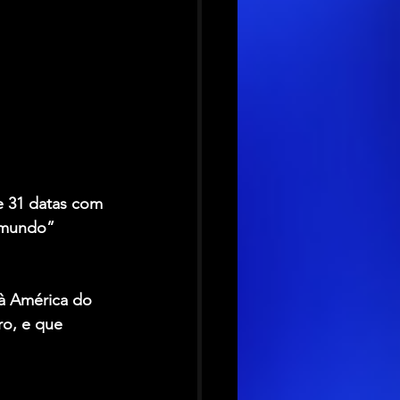
e 31 datas com 
 mundo” 
 à América do 
ro, e que 