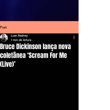
Post
Luan Radney
1 min de leitura
Bruce Dickinson lança nova
coletânea ‘Scream For Me
(Live)’