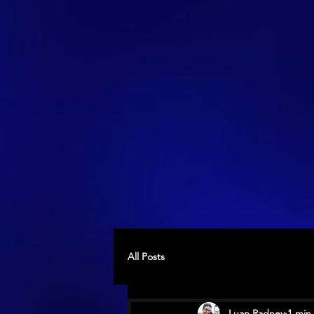
All Posts
Luan Radney
1 min 