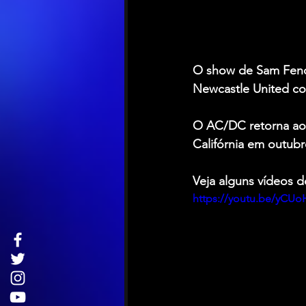
O show de Sam Fende
Newcastle United co
O AC/DC retorna aos 
Califórnia em outubr
Veja alguns vídeos 
https://youtu.be/yC