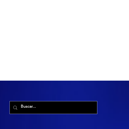
R. Maria Cacilda, 255 - Robalo, Aracaju - SE, 49006-029