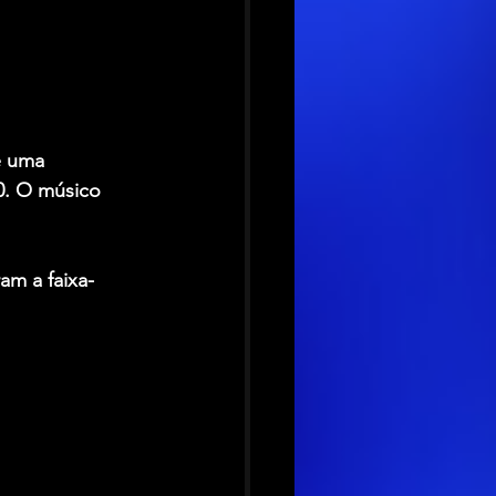
e uma 
0. O músico 
am a faixa-