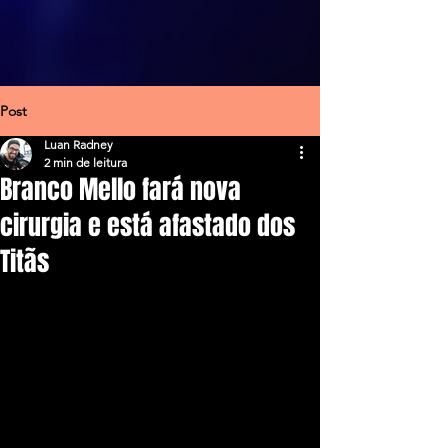
Post
Luan Radney
2 min de leitura
Branco Mello fará nova
cirurgia e está afastado dos
Titãs