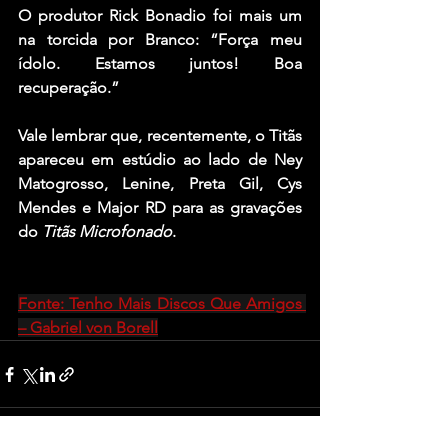
O produtor 
Rick Bonadio
 foi mais um 
na torcida por Branco: “Força meu 
ídolo. Estamos juntos! Boa 
recuperação.”
Vale lembrar que, recentemente, o Titãs 
apareceu em estúdio ao lado de 
Ney 
Matogrosso
, 
Lenine
, 
Preta Gil
, 
Cys 
Mendes
 e 
Major RD
 para as gravações 
do 
Titãs Microfonado
.
Fonte: Tenho Mais Discos Que Amigos 
– Gabriel von Borell